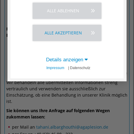
Ein ausgefülltes
Kontaktformular ›
(auf dem PC
ALLE ABLEHNEN
speichern, ausfüllen, Änderungen speichern und an uns
schicken)
Folgende optionale Informationen können für die
ALLE AKZEPTIEREN
Einschätzung ebenfalls ausschlaggebend sein:
Laborbefunde
Radiologie-Berichte
Chirurgie-Bericht, falls eine Operation durchgeführt
Details anzeigen
wurde
Impressum
| Datenschutz
Pathologie-Bericht, falls eine Biopsie durchgeführt wurde
Wir behandeln alle übermittelten Informationen streng
vertraulich und verwenden sie ausschließlich zur
Einschätzung, ob eine Behandlung in unserer Klinik möglich
ist.
Sie können uns Ihre Anfrage auf folgenden Wegen
zukommen lassen:
per Mail an
tahani.albarghouthi
@
agaplesion.de