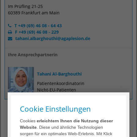
Im Prüfling 21-25
60389 Frankfurt am Main
T +49 (69) 46 08 - 64 43
F +49 (69) 46 08 - 229
tahani.albarghouthi
@
agaplesion.de
Ihre Ansprechpartnerin
Tahani Al-Barghouthi
Patientenkoordinatorin
Nicht-EU-Patienten
Cookie Einstellungen
Internationale Patienten
Cookies
erleichtern Ihnen die Nutzung dieser
Das AGAPLESION BETHANIEN KRANKENHAUS ist seit
Website
. Diese und ähnliche Technologien
mehr als 100 Jahren Garant für eine fachärztliche
sorgen für ein optimales Web-Erlebnis. Mit Klick
Behandlung auf höchstem Niveau.