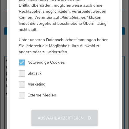
Der Weg zu Ihrer medizinischen Behandlung
Drittlandbehörden, möglicherweise auch ohne
Rechtsbehelfsmöglichkeiten, verarbeitet werden
können. Wenn Sie auf
„Alle ablehnen“
klicken,
findet die vorgehend beschriebene Übermittlung
nicht statt.
Ihre Anfrage
Behandlungsvereinbarung
Unter unseren Datenschutzbestimmungen haben
Behandlungskosten
Sie jederzeit die Möglichkeit, Ihre Auswahl zu
ändern oder zu widerrufen.
FAQ - Häufig gestellte Fragen
Wenn Sie Interesse an einer medizinischen Behandlung in
Notwendige Cookies
unserer Klinik haben, stellen Sie gern eine Anfrage. Wir
prüfen dann umgehend, ob die Behandlung in unserer
Statistik
Klinik möglich ist und kontaktieren Sie dann. Dieser
Marketing
Bewertungsprozess ist kostenlos.
Wir benötigen dafür folgende Informationen:
Externe Medien
Eine Beschreibung Ihres medizinischen Zustands und
den Grund für Ihre Anfrage
Einen entsprechenden medizinischen Bericht in einer
AUSWAHL AKZEPTIEREN
der folgenden Sprachen: Deutsch, Englisch, Französisch,
Russisch oder Arabisch