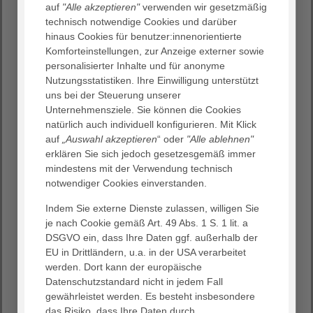
auf
"Alle akzeptieren"
verwenden wir gesetzmäßig
Gemeinsam mit den Belegarztpraxen versorgen
technisch notwendige Cookies und darüber
wir Patienten aus dem In- und Ausland, darunter auch
hinaus Cookies für benutzer:innenorientierte
zahlreiche Patienten aus Nicht-EU-Ländern.
Komforteinstellungen, zur Anzeige externer sowie
personalisierter Inhalte und für anonyme
Unser Ziel: Ihnen die Behandlung so angenehm und
Nutzungsstatistiken. Ihre Einwilligung unterstützt
erfolgreich wie möglich zu gestalten. Dabei profitieren
uns bei der Steuerung unserer
Sie von unseren hohen Qualitäts- und
Unternehmensziele. Sie können die Cookies
Sicherheitsstandards sowie unserer langjährigen
natürlich auch individuell konfigurieren. Mit Klick
Erfahrung.
auf
„Auswahl akzeptieren
“ oder
"Alle ablehnen"
Wir akzeptieren Nicht-EU-Patienten als Selbstzahler:
erklären Sie sich jedoch gesetzesgemäß immer
mindestens mit der Verwendung technisch
mit geeigneter internationaler Krankenversicherung
notwendiger Cookies einverstanden.
mit Förderung (Sponsorship) aus Heimatländern z. B.
durch Botschaften, Konsulate, Gesundheitsministerien
Indem Sie externe Dienste zulassen, willigen Sie
etc.
je nach Cookie gemäß Art. 49 Abs. 1 S. 1 lit. a
die von spezialisierten Agenturen gesponsert werden
DSGVO ein, dass Ihre Daten ggf. außerhalb der
(Bedingung: Aus ethischen Gründen zahlen wir keine
EU in Drittländern, u.a. in der USA verarbeitet
Provisionen an Agenturen und gehen keine
werden. Dort kann der europäische
Geschäftsvereinbarung mit den Agenturen ein.)
Datenschutzstandard nicht in jedem Fall
gewährleistet werden. Es besteht insbesondere
das Risiko, dass Ihre Daten durch