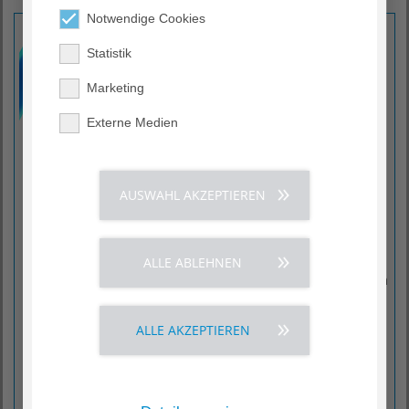
Unsere Kompetenzzentren
Notwendige Cookies
Allgemein- und
Viszeralchirurgie ›
Statistik
In unserem
Fachbereich der
Marketing
Allgemein-, und
Externe Medien
Viszeralchirurgie
arbeiten Spezialisten
für
Tumorerkrankungen
AUSWAHL AKZEPTIEREN
des Magen-Darm-
Traktes und für
gutartige
Erkrankungen sowie
ALLE ABLEHNEN
Funktionsstörungen im
Bauchbereich.
ALLE AKZEPTIEREN
Gastroenterologie ›
In unserem
Fachbereich der
Gastroenterologie