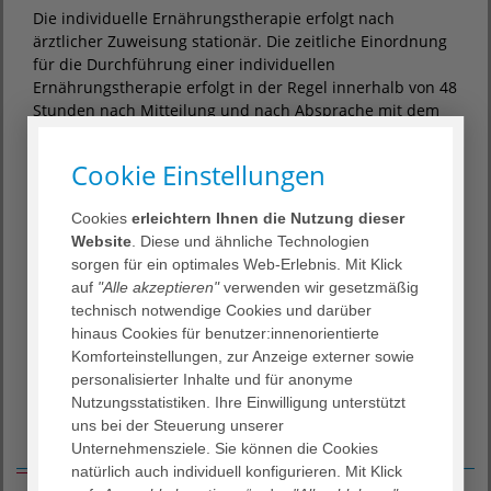
Die individuelle Ernährungstherapie erfolgt nach
ärztlicher Zuweisung stationär. Die zeitliche Einordnung
für die Durchführung einer individuellen
Ernährungstherapie erfolgt in der Regel innerhalb von 48
Stunden nach Mitteilung und nach Absprache mit dem
Patienten. Hierfür arbeiten wir mit einem qualifizierten
Team an Dipl.-Ökothrophologen zusammen, das
Cookie Einstellungen
Patienten individuell nach den neuesten
wissenschaftlichen Erkenntnissen berät. Der
Cookies
erleichtern Ihnen die Nutzung dieser
Schwerpunkt liegt auf gastroenterologischen
Website
. Diese und ähnliche Technologien
Erkrankungen, z.B. Magen-Darmerkrankungen,
sorgen für ein optimales Web-Erlebnis. Mit Klick
Bluthochdruck, Nahrungsmittelunverträglichkeiten und
auf
"Alle akzeptieren"
verwenden wir gesetzmäßig
Übergewicht.
technisch notwendige Cookies und darüber
Zudem besteht die Möglichkeit, im Anschluss an einen
hinaus Cookies für benutzer:innenorientierte
stationären Krankenhausaufenthalt eine individuelle
Komforteinstellungen, zur Anzeige externer sowie
Ernährungsberatung nachhaltig in Anspruch zu nehmen.
personalisierter Inhalte und für anonyme
Nutzungsstatistiken. Ihre Einwilligung unterstützt
uns bei der Steuerung unserer
Leistungsspektrum
Unternehmensziele. Sie können die Cookies
natürlich auch individuell konfigurieren. Mit Klick