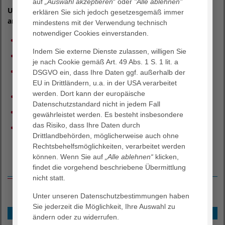
auf
„Auswahl akzeptieren
“ oder
"Alle ablehnen"
Unsere Schwerpunkte und Spezialgebiete sind unter
erklären Sie sich jedoch gesetzesgemäß immer
anderem:
mindestens mit der Verwendung technisch
notwendiger Cookies einverstanden.
Ernährungstherapie – individuelle Beratung
Indem Sie externe Dienste zulassen, willigen Sie
Eingangsanamnese
je nach Cookie gemäß Art. 49 Abs. 1 S. 1 lit. a
Diätetische Maßnahmen/ Lebensmittelauswahl/
DSGVO ein, dass Ihre Daten ggf. außerhalb der
Ernährungsphysiologie
EU in Drittländern, u.a. in der USA verarbeitet
werden. Dort kann der europäische
Verbesserung/ Stabilisierung der Lebensqualität
Datenschutzstandard nicht in jedem Fall
Stärkung von Motivation und Eigenkompetenz
gewährleistet werden. Es besteht insbesondere
das Risiko, dass Ihre Daten durch
Informationsvermittlung (u.a. DGE Standards) und
Drittlandbehörden, möglicherweise auch ohne
Informationsmaterial
Rechtsbehelfsmöglichkeiten, verarbeitet werden
können. Wenn Sie auf
„Alle ablehnen“
klicken,
Weitere Informationen
findet die vorgehend beschriebene Übermittlung
nicht statt.
Unter unseren Datenschutzbestimmungen haben
Sie jederzeit die Möglichkeit, Ihre Auswahl zu
Unsere Fachabteilungen
ändern oder zu widerrufen.