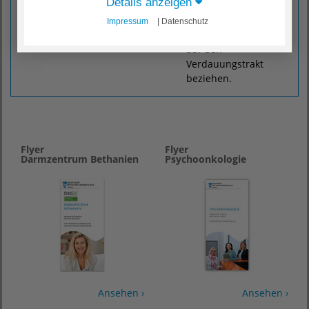
Details anzeigen
behandeln unsere
Experten alle
Impressum
| Datenschutz
Beschwerden, die sich
auf den
Verdauungstrakt
beziehen.
Flyer
Flyer
Darmzentrum Bethanien
Psychoonkologie
Ansehen ›
Ansehen ›