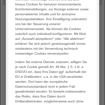
hinaus Cookies für benutzer:innenorientierte
Komforteinstellungen, zur Anzeige externer sowie
Schnelle Hilfe bei Herz-Kreislauf-
personalisierter Inhalte und für anonyme
Stillstand: Cardiac Arrest Center
Nutzungsstatistiken. Ihre Einwilligung unterstützt
uns bei der Steuerung unserer
Das AGAPLESION BETHANIEN KRANKENHAUS ist seit 2021
Unternehmensziele. Sie können die Cookies
vom Deutschen Rat für Wiederbelebung als Cardiac
natürlich auch individuell konfigurieren. Mit Klick
Arrest Center zertifiziert. Damit zählen wir zu den
auf
„Auswahl akzeptieren
“ oder
"Alle ablehnen"
wenigen Krankenhäusern in Deutschland, die auf die
erklären Sie sich jedoch gesetzesgemäß immer
Weiterbehandlung von Patienten nach einem Herz-
mindestens mit der Verwendung technisch
Kreislauf-Stillstand spezialisiert sind. Mehr als 80.000
notwendiger Cookies einverstanden.
Menschen in Deutschland erleiden pro Jahr einen Herz-
Indem Sie externe Dienste zulassen, willigen Sie
Kreislauf-Stillstand außerhalb eines Krankenhauses. In
je nach Cookie gemäß Art. 49 Abs. 1 S. 1 lit. a
solchen Notfällen zählt jede Sekunde, um das Überleben
DSGVO ein, dass Ihre Daten ggf. außerhalb der
des Patienten zu sichern. Für die Prognose ist neben der
EU in Drittländern, u.a. in der USA verarbeitet
schnellen Wiederbelebung vor Ort insbesondere die
werden. Dort kann der europäische
Weiterbehandlung in einer spezialisierten Klinik wie der
Datenschutzstandard nicht in jedem Fall
unseren entscheidend.
gewährleistet werden. Es besteht insbesondere
In unserem Cardiac Arrest Center arbeitet ein
das Risiko, dass Ihre Daten durch
interdisziplinäres Team aus Intensivmedizinern,
Drittlandbehörden, möglicherweise auch ohne
Anästhesisten, interventionellen Kardiologen, Neurologen