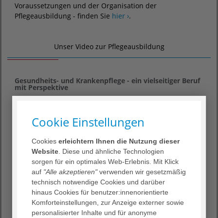
Voraussetzungen und der Organisation der
Pflegeausbildung - finden Sie
hier ›
.
Unser Video zur Pflegeausbildung
Gesundheits- und Krankenpflege - ein vielseitiger Beruf
mit Perspektive
Natalie macht eine Ausbildung zur Gesundheits- und
Krankenpflegerin in den AGAPLESION FRANKFURTER
Cookie Einstellungen
DIAKONIE KLINIKEN.
In unserem Video erklärt sie, warum sie sich für
Cookies
erleichtern Ihnen die Nutzung dieser
diesen Job entschieden hat, was ihren Berufsalltag
Website
. Diese und ähnliche Technologien
ausmacht und welche Eigenschaften Sie mitbringen
sorgen für ein optimales Web-Erlebnis. Mit Klick
sollten, wenn Sie sich für eine Pflegeausbildung
auf
"Alle akzeptieren"
verwenden wir gesetzmäßig
entscheiden.
technisch notwendige Cookies und darüber
hinaus Cookies für benutzer:innenorientierte
Zum Video ›
Komforteinstellungen, zur Anzeige externer sowie
personalisierter Inhalte und für anonyme