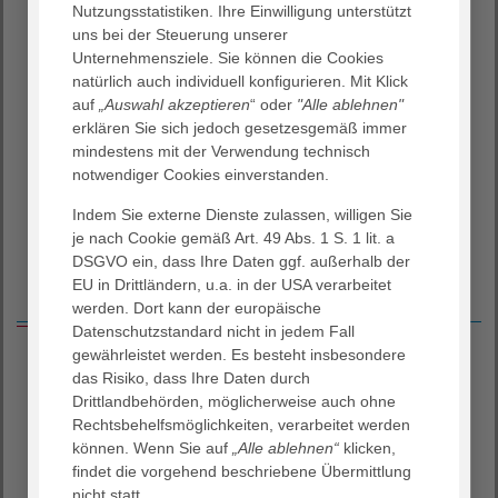
Nutzungsstatistiken. Ihre Einwilligung unterstützt
uns bei der Steuerung unserer
Unternehmensziele. Sie können die Cookies
natürlich auch individuell konfigurieren. Mit Klick
auf
„Auswahl akzeptieren
“ oder
"Alle ablehnen"
erklären Sie sich jedoch gesetzesgemäß immer
mindestens mit der Verwendung technisch
notwendiger Cookies einverstanden.
Indem Sie externe Dienste zulassen, willigen Sie
je nach Cookie gemäß Art. 49 Abs. 1 S. 1 lit. a
DSGVO ein, dass Ihre Daten ggf. außerhalb der
EU in Drittländern, u.a. in der USA verarbeitet
Weitere Ausbildungsberufe
werden. Dort kann der europäische
Datenschutzstandard nicht in jedem Fall
gewährleistet werden. Es besteht insbesondere
Operationstechnischer Assistent (w/m)
das Risiko, dass Ihre Daten durch
Drittlandbehörden, möglicherweise auch ohne
Die Ausbildung zum/zur Operationstechnischen
Rechtsbehelfsmöglichkeiten, verarbeitet werden
Assistenten/in (OTA) qualifiziert Sie für die Mitarbeit im
können. Wenn Sie auf
„Alle ablehnen“
klicken,
Operationssaal, der Zentralen Notfallaufnahme, der
findet die vorgehend beschriebene Übermittlung
Endoskopie und der Zentralen
nicht statt.