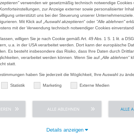
Um für Patienten einen reibungslosen Behandlungsprozess si
kzeptieren"
verwenden wir gesetzmäßig technisch notwendige Cookies 
Zusammenarbeit aller Disziplinen und Einrichtungen äußers
 Komforteinstellungen, zur Anzeige externer sowie personalisierter Inh
Fachgebiete finden Sie
hier ›
.
nwilligung unterstützt uns bei der Steuerung unserer Unternehmensziele
figurieren. Mit Klick auf
„Auswahl akzeptieren
“ oder
"Alle ablehnen"
erkl
Fördernd, fordernd und individuell - Unsere Au
tens mit der Verwendung technisch notwendiger Cookies einverstand
Sie sind Studentin oder Student und wollen Ihre in der The
assen, willigen Sie je nach Cookie gemäß Art. 49 Abs. 1 S. 1 lit. a DS
vertiefen und erweitern? Unsere
Praxen ›
informieren Sie ge
dern, u.a. in der USA verarbeitet werden. Dort kann der europäische Da
Die Weiterbildung unserer Ärzte ist für AGAPLESION ein wes
den. Es besteht insbesondere das Risiko, dass Ihre Daten durch Dritt
Deshalb bieten unsere Einrichtungen strukturierte und vern
ichkeiten, verarbeitet werden können. Wenn Sie auf
„Alle ablehnen“
kl
verbindlich und immer auf dem neuesten Stand.
cht statt.
Gerne stehen Ihnen Prof. Dr. med. Thomas Voigtländer und d
timmungen haben Sie jederzeit die Möglichkeit, Ihre Auswahl zu ände
Weiterbildung zur Verfügung.
Statistik
Marketing
Externe Medien
IEREN
ALLE ABLEHNEN
ALLE 
tenzzentren
Funktionsbereiche
Details anzeigen
zentrum
Cardiac Arrest Center (CAC)