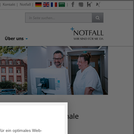
|
Kontakt
|
Notfall
|
|
|
|
|
Über uns
meinsam für eine optimale
für ein optimales Web-