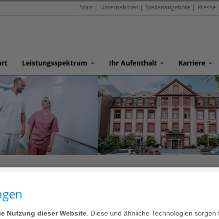
Start
|
Unternehmen
|
Stellenangebote
|
Presse
art
Leistungsspektrum
Ihr Aufenthalt
Karriere
Kollegial, schnell und flexibel – ge
ngen
Patientenversorgung
die Nutzung dieser Website
. Diese und ähnliche Technologien sorgen 