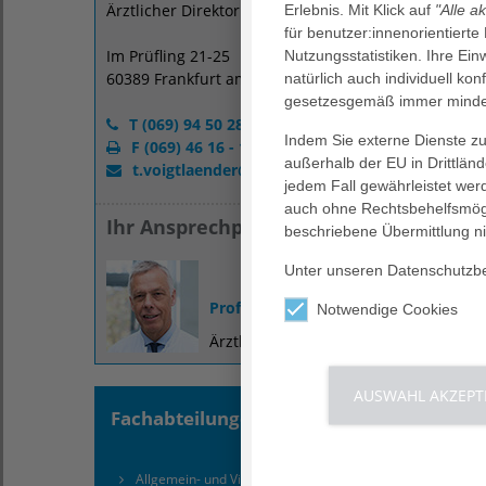
Ärztlicher Direktor
Erlebnis. Mit Klick auf
"Alle a
für benutzer:innenorientierte
Im Prüfling 21-25
Nutzungsstatistiken. Ihre Ei
60389 Frankfurt am Main
natürlich auch individuell kon
gesetzesgemäß immer mindes
T (069) 94 50 28 - 0
Indem Sie externe Dienste zul
F (069) 46 16 - 13
außerhalb der EU in Drittlän
t.voigtlaender
@
ccb.de
jedem Fall gewährleistet wer
auch ohne Rechtsbehelfsmögl
Ihr Ansprechpartner
beschriebene Übermittlung ni
Unter unseren Datenschutzbes
Prof. Dr. med. Thomas Voigtländer
Notwendige Cookies
Ärztlicher Direktor
AUSWAHL AKZEPT
Fachabteilungen
Kompe
Allgemein- und Viszeralchirurgie
Darm