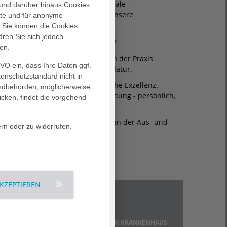
cherzustellen, ist uns die kollegiale
und darüber hinaus Cookies
t wichtig. Einen Überblick über unsere
alte und für anonyme
. Sie können die Cookies
ären Sie sich jedoch
sbildungsangebote für Ärzte
en.
orie erworbenen Fachkenntnisse in der Praxis
GVO ein, dass Ihre Daten ggf.
rne über ihre Angebote zur Famulatur.
tenschutzstandard nicht in
entlicher Baustein für medizinische Exzellenz.
landbehörden, möglicherweise
etzte Möglichkeiten zur Weiterbildung - persönlich,
icken, findet die vorgehend
ie Ärzte der Praxen für alle Fragen der Aus- und
rn oder zu widerrufen.
AKZEPTIEREN
Kontakt
AGAPLESION BETHANIEN KRANKENHAUS