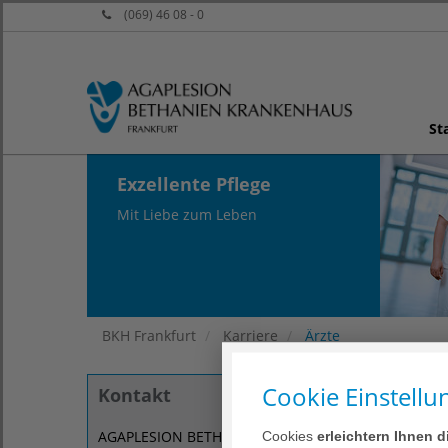
(069) 46 08 - 0
St
Exzellente Pflege
Mit Liebe zum Leben
BKH Frankfurt
Karriere
Ärzte
Cookie Einstellu
Kontakt
AGAPLESION BETHANIEN KRANKENHAUS
Cookies
erleichtern Ihnen 