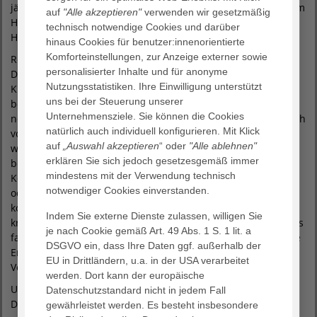
jährlich mehr als 4.000 Patienten mit Herznotfällen wie einem
auf
"Alle akzeptieren"
verwenden wir gesetzmäßig
Herzinfarkt oder einer schwerwiegenden
technisch notwendige Cookies und darüber
Herzrhythmusstörung versorgen“, sagt Prof. Voigtländer.
hinaus Cookies für benutzer:innenorientierte
Komforteinstellungen, zur Anzeige externer sowie
Reanimierte Patienten sollen laut einer Empfehlung des
personalisierter Inhalte und für anonyme
Deutschen Rats für Wiederbelebung in spezialisierten
Nutzungsstatistiken. Ihre Einwilligung unterstützt
Kliniken – den sogenannten Cardiac Arrest Centern –
uns bei der Steuerung unserer
behandelt werden. Der Grund: Das Überleben und die
Unternehmensziele. Sie können die Cookies
neurologische Prognose der Betroffenen sind ganz wesentlich
natürlich auch individuell konfigurieren. Mit Klick
von der Fachkompetenz und der Ausstattung der
auf
„Auswahl akzeptieren
“ oder
"Alle ablehnen"
weiterbehandelnden Klinik abhängig. Nicht selten kommt es
erklären Sie sich jedoch gesetzesgemäß immer
bei reanimierten Patienten im weiteren Verlauf zu
mindestens mit der Verwendung technisch
Komplikationen wie akuter Herzinsuffizienz, Nierenversagen
notwendiger Cookies einverstanden.
oder Beatmungsproblemen. Hier ist eine schnelle und
kompetente Hilfe erforderlich. „Unser Ziel ist es, kritisch
Indem Sie externe Dienste zulassen, willigen Sie
kranke Patienten nach einem Herz-Kreislauf-Stillstand mittels
je nach Cookie gemäß Art. 49 Abs. 1 S. 1 lit. a
fachübergreifender Versorgung so zu stabilisieren, dass eine
DSGVO ein, dass Ihre Daten ggf. außerhalb der
Entlassung mit guter Prognose möglich ist“, sagt Prof.
EU in Drittländern, u.a. in der USA verarbeitet
Voigtländer.
werden. Dort kann der europäische
Um die Auszeichnung als Cardiac Arrest Center vom
Datenschutzstandard nicht in jedem Fall
Deutschen Rat für Wiederbelebung zu erlangen, müssen
gewährleistet werden. Es besteht insbesondere