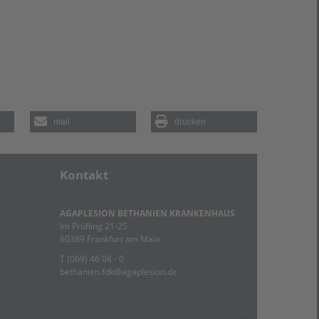
mail
drucken
Kontakt
AGAPLESION BETHANIEN KRANKENHAUS
Im Prüfling 21-25
60389 Frankfurt am Main
T (069) 46 08 - 0
bethanien.fdk
@
agaplesion.de