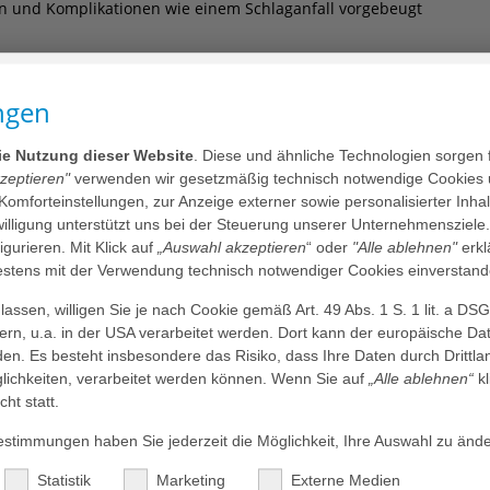
 und Komplikationen wie einem Schlaganfall vorgebeugt
 in der Rhythmus Unit zwei Überwachungsbetten zur
n betreut. „Wir können dort rund um die Uhr kardiologische
ngen
apeutisch versorgen. Eine Schluckecho-Untersuchung zum
enauso möglich wie die Durchführung einer Kardioversion,
die Nutzung dieser Website
. Diese und ähnliche Technologien sorgen 
v.-Doz. Dr. med. KR Julian Chun, Facharzt für Innere
kzeptieren"
verwenden wir gesetzmäßig technisch notwendige Cookies 
n Klinik III. Je nach Verlauf kann der Patient nach einer
 Komforteinstellungen, zur Anzeige externer sowie personalisierter Inh
lassen oder stationär im Krankenhaus weiterbehandelt
nwilligung unterstützt uns bei der Steuerung unserer Unternehmensziele
figurieren. Mit Klick auf
„Auswahl akzeptieren
“ oder
"Alle ablehnen"
erkl
n Herzrhythmusstörungen einen Schwerpunkt der
tens mit der Verwendung technisch notwendiger Cookies einverstand
aus. Priv.-Doz. Dr. med. Boris Schmidt, Facharzt für Innere
n Klinik III, erklärt: „Die interventionelle Rhythmologie
assen, willigen Sie je nach Cookie gemäß Art. 49 Abs. 1 S. 1 lit. a DS
n und mehr als 1.000 Implantationen von
dern, u.a. in der USA verarbeitet werden. Dort kann der europäische Da
dialen Aggregaten zu den größten in Deutschland.“
den. Es besteht insbesondere das Risiko, dass Ihre Daten durch Dritt
ündung der neuen Rhythmus Unit entwickeln wir diesen
ichkeiten, verarbeitet werden können. Wenn Sie auf
„Alle ablehnen“
kl
amit zur engen Verzahnung von ambulanter und stationärer
cht statt.
uch auf unseren Stationen durch die gleichen Ärzte
timmungen haben Sie jederzeit die Möglichkeit, Ihre Auswahl zu ände
oppeluntersuchungen und unnötige Wartezeiten vermieden
Statistik
Marketing
Externe Medien