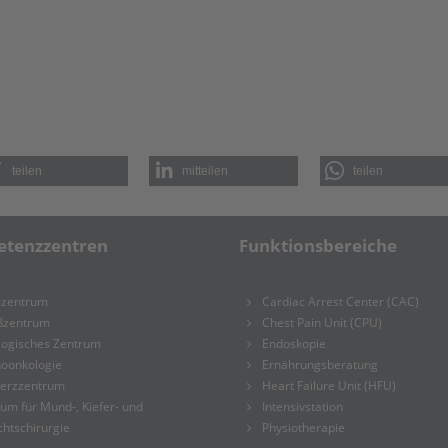
teilen
mitteilen
teilen
tenzzentren
Funktionsbereiche
zentrum
Cardiac Arrest Center (CAC)
ßzentrum
Chest Pain Unit (CPU)
logisches Zentrum
Endoskopie
hoonkologie
Ernährungsberatung
erzzentrum
Heart Failure Unit (HFU)
um für Mund-, Kiefer- und
Intensivstation
chtschirurgie
Physiotherapie