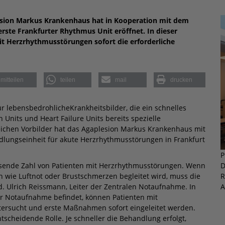
lesion Markus Krankenhaus hat in Kooperation mit dem
rste Frankfurter Rhythmus Unit eröffnet. In dieser
it Herzrhythmusstörungen sofort die erforderliche
mitteilen
teilen
mail
drucken
für lebensbedrohliche
Krankheits­bilder, die ein schnelles
n Units und Heart Failure Units bereits spezielle
ichen Vorbilder hat das Agaplesion Markus Krankenhaus mit
dlungseinheit für akute Herzrhythmusstörungen in Frankfurt
P
sende Zahl von Patienten mit Herzrhythmusstörungen. Wenn
D
 wie Luftnot oder Brustschmerzen begleitet wird, muss die
R
d. Ulrich Reissmann, Leiter der Zentralen Notaufnahme. In
A
r Notaufnahme befindet, können Patienten mit
ersucht und erste Maßnahmen sofort eingeleitet werden.
tscheidende Rolle. Je schneller die Behandlung erfolgt,