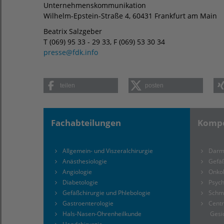
Unternehmenskommunikation
Wilhelm-Epstein-Straße 4, 60431 Frankfurt am Main
Beatrix Salzgeber
T (069) 95 33 - 29 33, F (069) 53 30 34
presse
@
fdk.info
teilen
posten
Fachabteilungen
Kompe
Allgemein- und Viszeralchirurgie
Darm
Anästhesiologie
Gefä
Angiologie
Onko
Diabetologie
Psyc
Gefäßchirurgie und Phlebologie
Schm
Gastroenterologie
Centr
Hals-Nasen-Ohrenheilkunde
Gesi