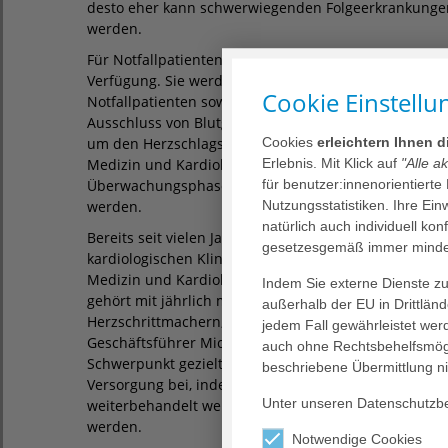
desto eher kann schwerwiegenden Folgeerkrankungen
werden.
Für Notfallpatienten mit Rhythmusstörungen stehen
Verfügung. Sie werden von speziell geschulten Ärzte
Cookie Einstellu
Notfallpatienten sowohl diagnostisch als auch ther
Ausschluss von Blutgerinnseln im linken Vorhof ist g
Cookies
erleichtern Ihnen 
um den Herzschlags wieder zu normalisieren“, sagt Pri
Erlebnis. Mit Klick auf
"Alle a
Medizin und Kardiologie und Chefarzt der Medizinische
für benutzer:innenorientierte
Überwachungs­phase entweder wieder nach Hause ent
Nutzungsstatistiken. Ihre Ei
werden.
natürlich auch individuell kon
Bereits seit vielen Jahren bildet die Behandlung vo
gesetzesgemäß immer mindes
kardiologischen Klinik im Agaplesion Markus Krankenh
Medizin und Kardiologie und Chefarzt der Medizinische
Indem Sie externe Dienste zul
gehört mit jährlich mehr als 1.200 Katheterablatione
außerhalb der EU in Drittlän
Herzschrittmachern, Defibrillatoren und anderen kar
jedem Fall gewährleistet wer
Geschäftsführer Michael Keller ergänzt: „Mit der Gr
auch ohne Rechtsbehelfsmögl
Schwer­punkt gezielt weiter. Außerdem tragen wir d
beschriebene Übermittlung ni
Versorgung bei, indem die Notfallpatienten nahtlos a
Unter unseren Datenschutzbes
weiterbehandelt werden können.“ Dadurch können D
werden.
Notwendige Cookies