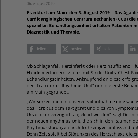
06. August 2019
Frankfurt am Main, den 6. August 2019 – Das Agap
Cardioangiologischen Centrum Bethanien (CCB) die e
speziellen Behandlungseinheit erhalten Patienten m
Diagnostik und Therapie.
teilen
posten
teilen
Ob Schlaganfall, Herzinfarkt oder Herzinsuffizienz – 
Handeln erfordern, gibt es mit Stroke Units, Chest Pai
Behandlungseinheiten. Anknüpfend an diese erfolgre
der „Frankfurter Rhythmus Unit“ nun die erste Behan
am Main gegründet.
„Wir verzeichnen in unserer Notaufnahme eine wach
das Herz aus dem Takt gerät und dies von Symptomen
Ursache unverzüglich abgeklärt werden“, sagt Dr. me
der neuen Rhythmus Unit, die sich in den Räumen de
Rhythmusstörungen noch frühzeitiger umfassend unt
Denn Zeit spielt bei Störungen des Herzschlags die en