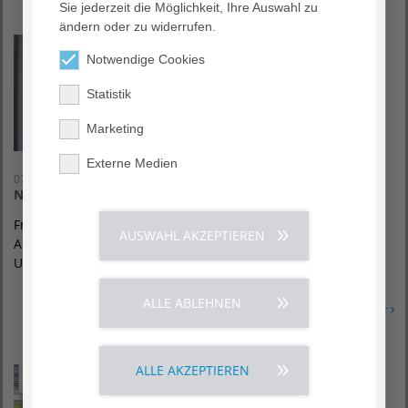
Sie jederzeit die Möglichkeit, Ihre Auswahl zu
ändern oder zu widerrufen.
Notwendige Cookies
Statistik
Marketing
Externe Medien
07. Juli 2020
Neuer Leiter der Sektion Unfallchirurgie
Frankfurt am Main, den 7. Juli 2020 – Dr. med. Simon
AUSWAHL AKZEPTIEREN
Albrecht-Schoeck (43) leitet seit dem 1. Juli die Sektion
Unfallchirurgie der Klinik für…
ALLE ABLEHNEN
Erfahren Sie mehr
ALLE AKZEPTIEREN