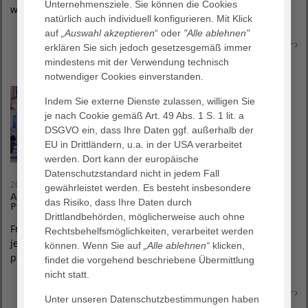
Unternehmensziele. Sie können die Cookies
wurden aktuell durch die AOK…
natürlich auch individuell konfigurieren. Mit Klick
auf
„Auswahl akzeptieren
“ oder
"Alle ablehnen"
Erfahren Sie mehr
erklären Sie sich jedoch gesetzesgemäß immer
mindestens mit der Verwendung technisch
notwendiger Cookies einverstanden.
Indem Sie externe Dienste zulassen, willigen Sie
je nach Cookie gemäß Art. 49 Abs. 1 S. 1 lit. a
DSGVO ein, dass Ihre Daten ggf. außerhalb der
EU in Drittländern, u.a. in der USA verarbeitet
werden. Dort kann der europäische
Datenschutzstandard nicht in jedem Fall
20. Juli 2020
gewährleistet werden. Es besteht insbesondere
Agaplesion Frankfurter Diakonie Kliniken starten neue
das Risiko, dass Ihre Daten durch
Pflegekampagne
Drittlandbehörden, möglicherweise auch ohne
Frankfurt am Main, den 20. Juli 2020 – „Du bist wichtig. Zu
Rechtsbehelfsmöglichkeiten, verarbeitet werden
jeder Zeit“ und „Du machst uns komplett“ – mit diesen
können. Wenn Sie auf
„Alle ablehnen“
klicken,
prägnanten Slogans und…
findet die vorgehend beschriebene Übermittlung
nicht statt.
Erfahren Sie mehr
Unter unseren Datenschutzbestimmungen haben