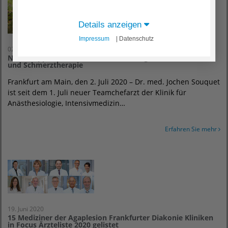
Details anzeigen
Impressum
| Datenschutz
02. Juli 2020
Neue Doppelspitze in der Anästhesiologie, Intensivmedizin
und Schmerztherapie
Frankfurt am Main, den 2. Juli 2020 – Dr. med. Jochen Souquet
ist seit dem 1. Juli neuer Teamchefarzt der Klinik für
Anästhesiologie, Intensivmedizin…
Erfahren Sie mehr
19. Juni 2020
15 Mediziner der Agaplesion Frankfurter Diakonie Kliniken
in Focus Ärzteliste 2020 gelistet