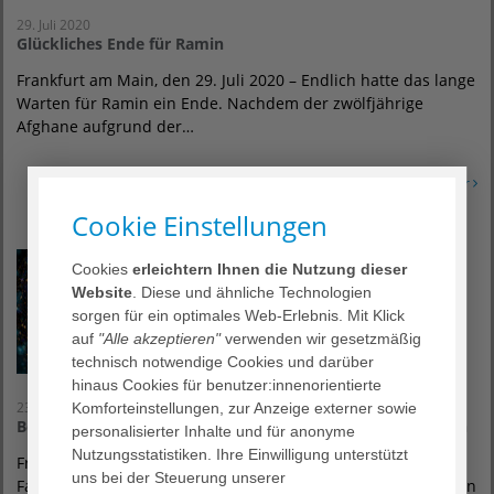
29. Juli 2020
Glückliches Ende für Ramin
Frankfurt am Main, den 29. Juli 2020 – Endlich hatte das lange
Warten für Ramin ein Ende. Nachdem der zwölfjährige
Afghane aufgrund der…
Erfahren Sie mehr
Cookie Einstellungen
Cookies
erleichtern Ihnen die Nutzung dieser
Website
. Diese und ähnliche Technologien
sorgen für ein optimales Web-Erlebnis. Mit Klick
auf
"Alle akzeptieren"
verwenden wir gesetzmäßig
technisch notwendige Cookies und darüber
hinaus Cookies für benutzer:innenorientierte
23. Juli 2020
Komforteinstellungen, zur Anzeige externer sowie
Bestnoten für die Agaplesion Frankfurter Diakonie Kliniken
personalisierter Inhalte und für anonyme
Nutzungsstatistiken. Ihre Einwilligung unterstützt
Frankfurt am Main, den 23. Juli 2020 – Zahlreiche Ärzte und
uns bei der Steuerung unserer
Fachabteilungen der Agaplesion Frankfurter Diakonie Kliniken